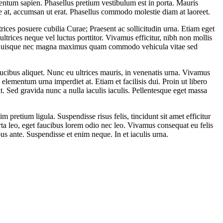
rmentum sapien. Phasellus pretium vestibulum est in porta. Mauris
re at, accumsan ut erat. Phasellus commodo molestie diam at laoreet.
trices posuere cubilia Curae; Praesent ac sollicitudin urna. Etiam eget
ultrices neque vel luctus porttitor. Vivamus efficitur, nibh non mollis
rus. Quisque nec magna maximus quam commodo vehicula vitae sed
aucibus aliquet. Nunc eu ultrices mauris, in venenatis urna. Vivamus
 elementum urna imperdiet at. Etiam et facilisis dui. Proin ut libero
. Sed gravida nunc a nulla iaculis iaculis. Pellentesque eget massa
 pretium ligula. Suspendisse risus felis, tincidunt sit amet efficitur
rta leo, eget faucibus lorem odio nec leo. Vivamus consequat eu felis
 ante. Suspendisse et enim neque. In et iaculis urna.