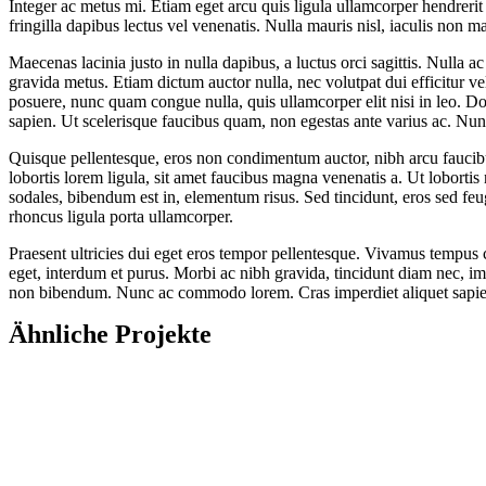
Integer ac metus mi. Etiam eget arcu quis ligula ullamcorper hendrerit
fringilla dapibus lectus vel venenatis. Nulla mauris nisl, iaculis no
Maecenas lacinia justo in nulla dapibus, a luctus orci sagittis. Nulla a
gravida metus. Etiam dictum auctor nulla, nec volutpat dui efficitur vel
posuere, nunc quam congue nulla, quis ullamcorper elit nisi in leo. 
sapien. Ut scelerisque faucibus quam, non egestas ante varius ac. Nunc
Quisque pellentesque, eros non condimentum auctor, nibh arcu faucibus
lobortis lorem ligula, sit amet faucibus magna venenatis a. Ut lobortis 
sodales, bibendum est in, elementum risus. Sed tincidunt, eros sed feu
rhoncus ligula porta ullamcorper.
Praesent ultricies dui eget eros tempor pellentesque. Vivamus tempus co
eget, interdum et purus. Morbi ac nibh gravida, tincidunt diam nec, im
non bibendum. Nunc ac commodo lorem. Cras imperdiet aliquet sapien. 
Ähnliche Projekte