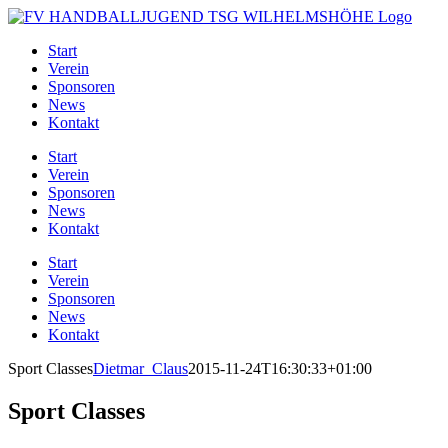
Zum
Inhalt
Start
springen
Verein
Sponsoren
News
Kontakt
Start
Verein
Sponsoren
News
Kontakt
Start
Verein
Sponsoren
News
Kontakt
Sport Classes
Dietmar_Claus
2015-11-24T16:30:33+01:00
Sport Classes