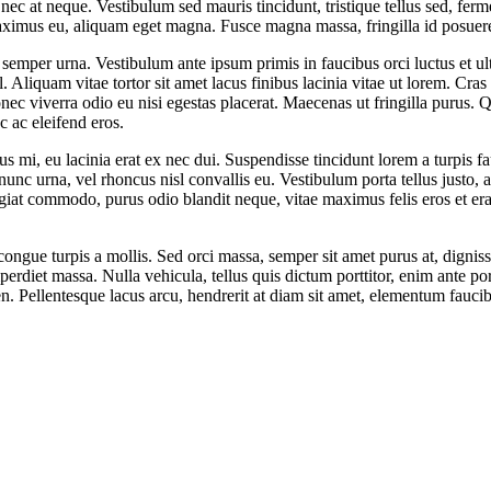
 nec at neque. Vestibulum sed mauris tincidunt, tristique tellus sed, fe
n maximus eu, aliquam eget magna. Fusce magna massa, fringilla id posue
c semper urna. Vestibulum ante ipsum primis in faucibus orci luctus et ul
. Aliquam vitae tortor sit amet lacus finibus lacinia vitae ut lorem. Cras 
Donec viverra odio eu nisi egestas placerat. Maecenas ut fringilla pu
 ac eleifend eros.
 mi, eu lacinia erat ex nec dui. Suspendisse tincidunt lorem a turpis f
nunc urna, vel rhoncus nisl convallis eu. Vestibulum porta tellus justo, a
giat commodo, purus odio blandit neque, vitae maximus felis eros et erat
ngue turpis a mollis. Sed orci massa, semper sit amet purus at, dignissim
perdiet massa. Nulla vehicula, tellus quis dictum porttitor, enim ante po
Pellentesque lacus arcu, hendrerit at diam sit amet, elementum faucibus