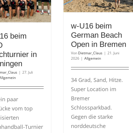
w-U16 beim
German Beach
16 beim
Open in Bremen
O
hturnier in
Von
Dietmar_Claus
|
21. Juni
2026
|
Allgemein
ningen
tmar_Claus
|
27. Juli
Allgemein
34 Grad, Sand, Hitze.
Super Location im
Bremer
ein paar
Schlossparkbad.
ücke vom top
Gegen die starke
isierten
norddeutsche
handball-Turnier