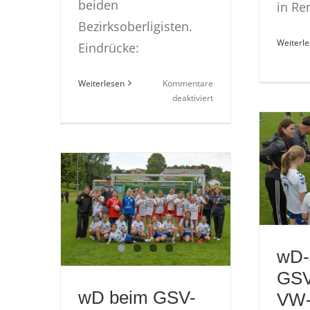
beiden
in Re
Bezirksoberligisten.
Weiterl
Eindrücke:
Weiterlesen
Kommentare
für
deaktiviert
Männer
Vorbereitung
gegen
Eintracht
Böddiger
wD-
GSV
wD beim GSV-
VW-