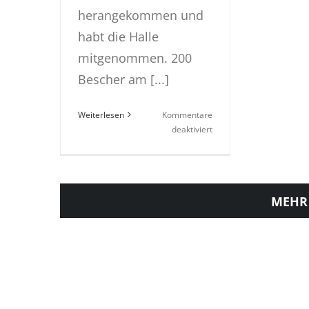
herangekommen und
habt die Halle
mitgenommen. 200
Bescher am [...]
Weiterlesen
Kommentare
für
deaktiviert
wA
Relegation
gegen
HSG
MEHR
Hoof/Sand/Wolfhagen
36:42