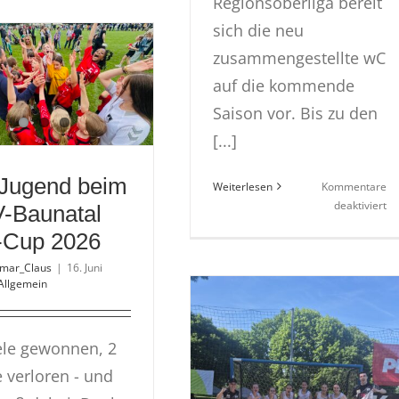
Regionsoberliga bereit
beim
GSV-
sich die neu
Baunatal
zusammengestellte wC
VW-
auf die kommende
Cup
2026
Saison vor. Bis zu den
[...]
Jugend beim
Weiterlesen
Kommentare
fü
deaktiviert
-Baunatal
w
Cup 2026
vol
in
tmar_Claus
|
16. Juni
de
Allgemein
Sa
ele gewonnen, 2
e verloren - und