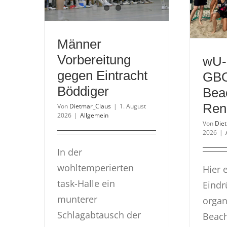
Männer
Vorbereitung
wU-
gegen Eintracht
GB
Böddiger
Beac
Ren
Von
Dietmar_Claus
|
1. August
2026
|
Allgemein
Von
Die
2026
|
In der
wohltemperierten
Hier 
task-Halle ein
Eindr
munterer
organ
Schlagabtausch der
Beach