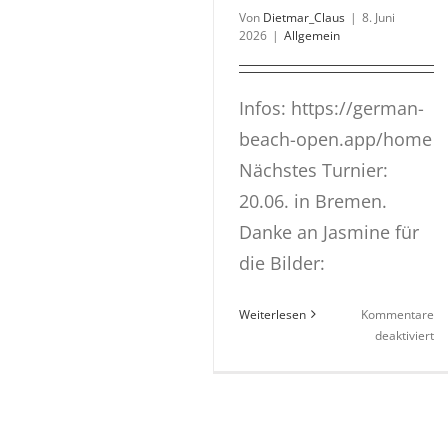
Von
Dietmar_Claus
|
8. Juni
2026
|
Allgemein
Infos: https://german-
beach-open.app/home
Nächstes Turnier:
20.06. in Bremen.
Danke an Jasmine für
die Bilder:
Weiterlesen
Kommentare
fü
deaktiviert
w
be
G
Be
Op