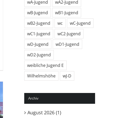
wA-Jugend
wA2-Jugend
wB-Jugend
wB1-Jugend
wB2-Jugend
wc
wC-Jugend
wC1-Jugend
wC2-Jugend
wD-Jugend
wD1-Jugend
wD2-Jugend
r
weibliche Jugend E
C
l
Wilhelmshöhe
wJ-D
r
isonvorbereitung
Archiv
August 2026 (1)