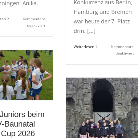
Konkurrenz aus Berlin,
nningen! Anika.
Hamburg und Bremen
esen
Kommentare
war heute der 7. Platz
für
deaktiviert
drin. [...]
wU-
16
beim
Weiterlesen
Kommentare
GBO
fü
deaktiviert
Beachturnier
w-
in
U
Renningen
be
G
Be
Op
in
Br
Juniors beim
-Baunatal
Cup 2026