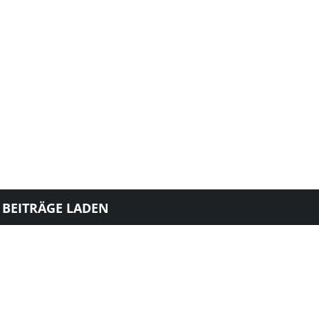
in
Ke
 BEITRÄGE LADEN