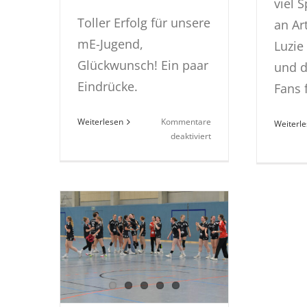
viel 
Toller Erfolg für unsere
an Ar
mE-Jugend,
Luzie
Glückwunsch! Ein paar
und d
Eindrücke.
Fans f
Weiterlesen
Kommentare
Weiterl
für
deaktiviert
mE-
Jugend
wird
3.
beim
GSV-
Baunatal
VW-
Cup
2026