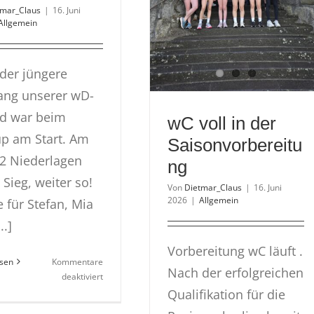
tmar_Claus
|
16. Juni
Allgemein
der jüngere
ang unserer wD-
d war beim
wC voll in der
p am Start. Am
Saisonvorbereitu
2 Niederlagen
ng
 Sieg, weiter so!
Von
Dietmar_Claus
|
16. Juni
2026
|
Allgemein
 für Stefan, Mia
..]
Vorbereitung wC läuft .
esen
Kommentare
Nach der erfolgreichen
für
deaktiviert
wD-
Qualifikation für die
Juniors