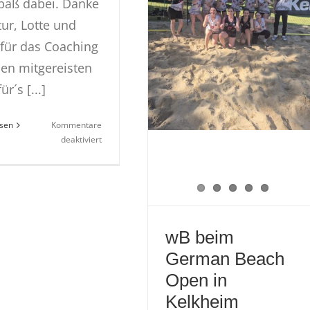
Spaß dabei. Danke
tur, Lotte und
 für das Coaching
en mitgereisten
ür´s [...]
esen
Kommentare
für
deaktiviert
wE-
Jugend
beim
GSV-
Baunatal
VW-
wB beim
Cup
German Beach
2026
Open in
Kelkheim