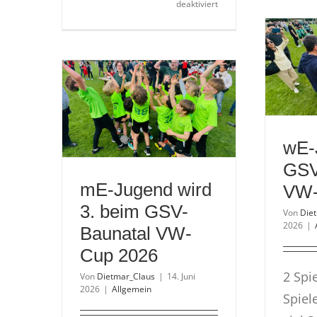
für
deaktiviert
wD
beim
GSV-
Baunatal
VW-
Cup
2026
wE-
GSV
mE-Jugend wird
VW-
3. beim GSV-
Von
Die
2026
|
Baunatal VW-
Cup 2026
2 Spi
Von
Dietmar_Claus
|
14. Juni
2026
|
Allgemein
Spiel