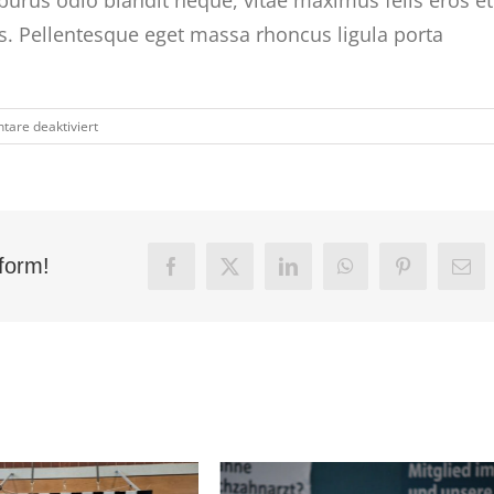
lis. Pellentesque eget massa rhoncus ligula porta
für
are deaktiviert
Wann
geht
´s
endlich
los?
tform!
Facebook
X
LinkedIn
WhatsApp
Pinterest
E-
Mai