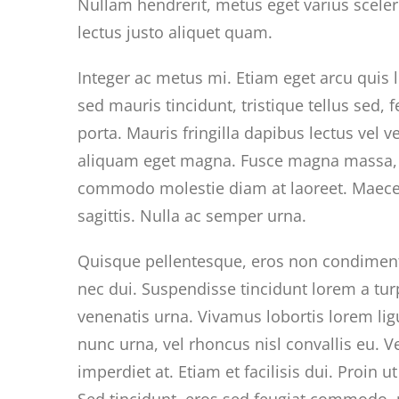
Nullam hendrerit, metus eget varius sceler
lectus justo aliquet quam.
Integer ac metus mi. Etiam eget arcu quis 
sed mauris tincidunt, tristique tellus sed
porta. Mauris fringilla dapibus lectus vel 
aliquam eget magna. Fusce magna massa, fr
commodo molestie diam at laoreet. Maecenas
sagittis. Nulla ac semper urna.
Quisque pellentesque, eros non condimentu
nec dui. Suspendisse tincidunt lorem a turp
venenatis urna. Vivamus lobortis lorem lig
nunc urna, vel rhoncus nisl convallis eu. 
imperdiet at. Etiam et facilisis dui. Proin
Sed tincidunt, eros sed feugiat commodo, 