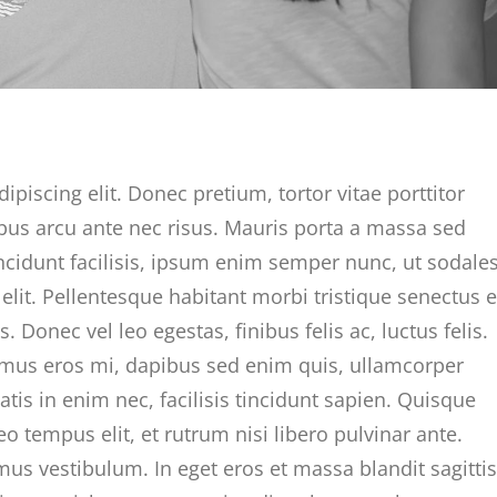
piscing elit. Donec pretium, tortor vitae porttitor
nibus arcu ante nec risus. Mauris porta a massa sed
ncidunt facilisis, ipsum enim semper nunc, ut sodale
elit. Pellentesque habitant morbi tristique senectus e
Donec vel leo egestas, finibus felis ac, luctus felis.
mus eros mi, dapibus sed enim quis, ullamcorper
tis in enim nec, facilisis tincidunt sapien. Quisque
eo tempus elit, et rutrum nisi libero pulvinar ante.
us vestibulum. In eget eros et massa blandit sagittis