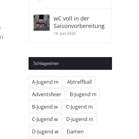
wC voll in der
Saisonvorbereitung
m
16. Juni 2026
in
Schlagwörter
A-Jugend m
Abtreffball
Adventsfeier
B-Jugend m
B-Jugend w
C-Jugend m
C-Jugend w
D-Jugend m
D-Jugend w
Damen