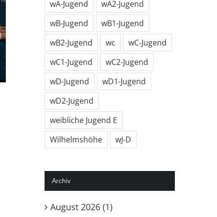
wA-Jugend
wA2-Jugend
wB-Jugend
wB1-Jugend
wB2-Jugend
wc
wC-Jugend
wC1-Jugend
wC2-Jugend
wD-Jugend
wD1-Jugend
nt Derby gegen
wC1 gewinnt in Bieber-
wD2-Jugend
alden
Heuchelheim 35:30 und
weibliche Jugend E
3
festigt 2. Platz
Wilhelmshöhe
wJ-D
7. November 2023
Archiv
August 2026 (1)