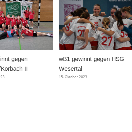
wB1 gewinnt gegen HSG
wC1 gewin
Wesertal
Ahnatal/C
15. Oktober 2023
13. Oktober 202