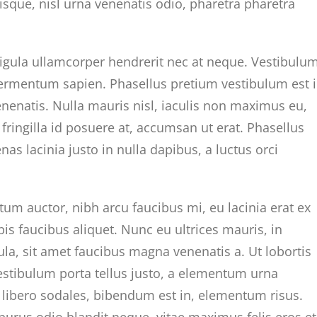
isque, nisl urna venenatis odio, pharetra pharetra
ligula ullamcorper hendrerit nec at neque. Vestibulu
, fermentum sapien. Phasellus pretium vestibulum est 
venenatis. Nulla mauris nisl, iaculis non maximus eu,
ingilla id posuere at, accumsan ut erat. Phasellus
 lacinia justo in nulla dapibus, a luctus orci
m auctor, nibh arcu faucibus mi, eu lacinia erat ex
is faucibus aliquet. Nunc eu ultrices mauris, in
ula, sit amet faucibus magna venenatis a. Ut lobortis
Vestibulum porta tellus justo, a elementum urna
 ut libero sodales, bibendum est in, elementum risus.
purus odio blandit neque, vitae maximus felis eros et