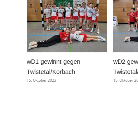
 gewinnt gegen
wD2 gewinnt gegen
tetal/Korbach
Twistetal/Korbach II
tober 2023
15. Oktober 2023