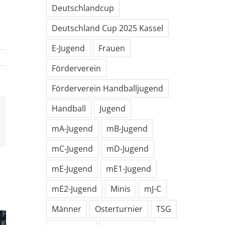
Deutschlandcup
Deutschland Cup 2025 Kassel
E-Jugend
Frauen
Förderverein
Förderverein Handballjugend
Handball
Jugend
mA-Jugend
mB-Jugend
l
mC-Jugend
mD-Jugend
mE-Jugend
mE1-Jugend
mE2-Jugend
Minis
mJ-C
Männer
Osterturnier
TSG