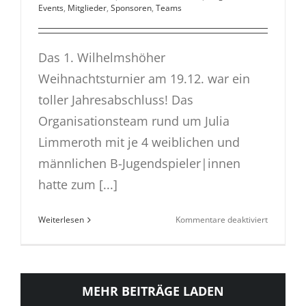
Events
,
Mitglieder
,
Sponsoren
,
Teams
Das 1. Wilhelmshöher
Weihnachtsturnier am 19.12. war ein
toller Jahresabschluss! Das
Organisationsteam rund um Julia
Limmeroth mit je 4 weiblichen und
männlichen B-Jugendspieler|innen
hatte zum [...]
für
Weiterlesen
Kommentare deaktiviert
1.
Weihnacht
der
TSG
MEHR BEITRÄGE LADEN
ein
voller