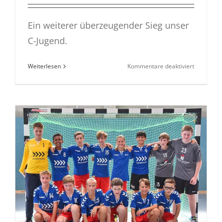
Ein weiterer überzeugender Sieg unser
C-Jugend.
für
Weiterlesen
Kommentare deaktiviert
MJC
TSG
gewinnt
gegen
HSG
Fuldatal/
46:15