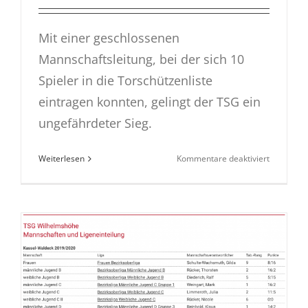
Mit einer geschlossenen
Mannschaftsleitung, bei der sich 10
Spieler in die Torschützenliste
eintragen konnten, gelingt der TSG ein
ungefährdeter Sieg.
für
Weiterlesen
Kommentare deaktiviert
MJC
gewinnt
gegen
den
TSV
Immenha
33:14