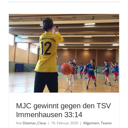
C-
Jugend
sucht
Verstärku
MJC gewinnt gegen den TSV
Immenhausen 33:14
Von
Dietmar_Claus
|
16. Februar 2020
|
Allgemein
,
Teams