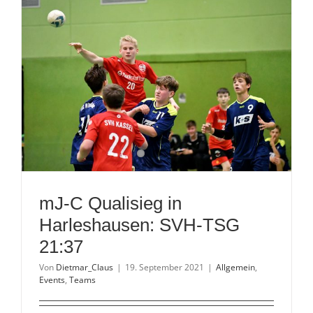
HSG
Ahnatal/C
42:28
mJ-C Qualisieg in
Harleshausen: SVH-TSG
21:37
Von
Dietmar_Claus
|
19. September 2021
|
Allgemein
,
Events
,
Teams