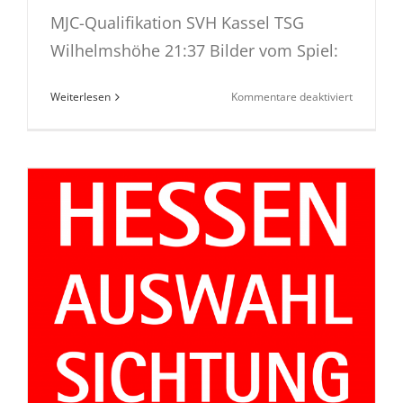
MJC-Qualifikation SVH Kassel TSG
Wilhelmshöhe 21:37 Bilder vom Spiel:
für
Weiterlesen
Kommentare deaktiviert
mJ-
C
Qualisieg
in
Harleshau
SVH-
TSG
21:37