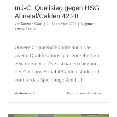
mJ-C: Qualisieg gegen HSG
Ahnatal/Calden 42:28
Von
Dietmar_Claus
|
24. September 2021
|
Allgemein
,
Events
,
Teams
Unsere C1-Jugend konnte auch das
zweite Qualifikationsspiel zur Oberliga
gewinnen. Vor 75 Zuschauern begann
der Gast aus Ahnatal/Calden stark und
konnte das Spiel lange Zeit [...]
für
Weiterlesen
Kommentare deaktiviert
mJ-
C:
Qualisieg
gegen