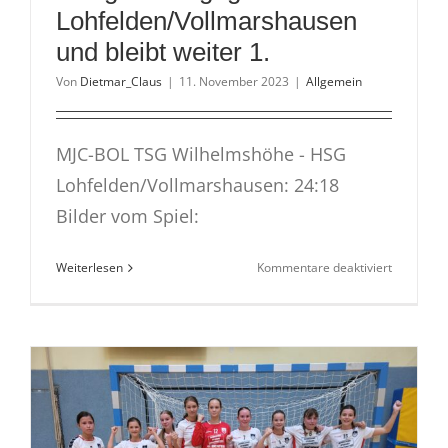
Lohfelden/Vollmarshausen
und bleibt weiter 1.
Von
Dietmar_Claus
|
11. November 2023
|
Allgemein
MJC-BOL TSG Wilhelmshöhe - HSG
Lohfelden/Vollmarshausen: 24:18
Bilder vom Spiel:
für
Weiterlesen
Kommentare deaktiviert
mC
gewinnt
gegen
Lohfelden
und
bleibt
weiter
1.