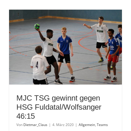
2
Jungs
der
TSG
eingelade
MJC TSG gewinnt gegen
HSG Fuldatal/Wolfsanger
46:15
Von
Dietmar_Claus
|
4. März 2020
|
Allgemein
,
Teams