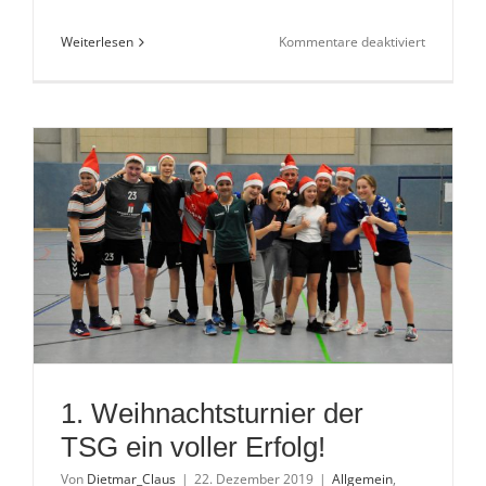
für
Weiterlesen
Kommentare deaktiviert
Spieltag
26.01.202
|
Gemischt
Ergebniss
1. Weihnachtsturnier der
TSG ein voller Erfolg!
Von
Dietmar_Claus
|
22. Dezember 2019
|
Allgemein
,