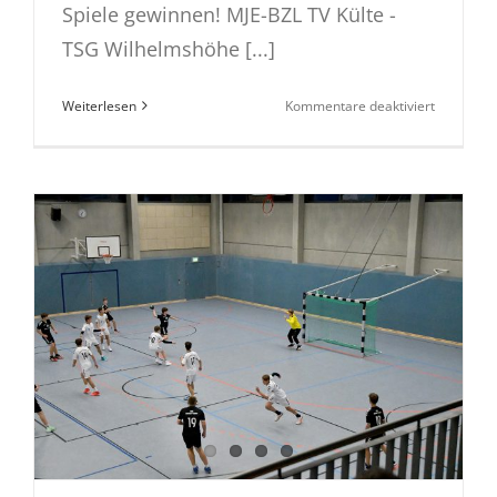
Spiele gewinnen! MJE-BZL TV Külte -
TSG Wilhelmshöhe [...]
für
Weiterlesen
Kommentare deaktiviert
mE,
wD1
und
mC
gewinnen
alle
in
Külte