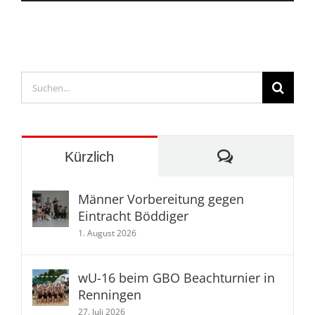
Erfolg!
Suche
nach:
Kommentare
Kürzlich
Männer Vorbereitung gegen
Eintracht Böddiger
1. August 2026
wU-16 beim GBO Beachturnier in
Renningen
27. Juli 2026