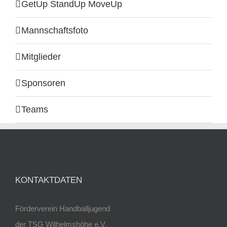
GetUp StandUp MoveUp
Mannschaftsfoto
Mitglieder
Sponsoren
Teams
KONTAKTDATEN
Förderverein Handballjugend
der TSG Wilhelmshöhe e.V.