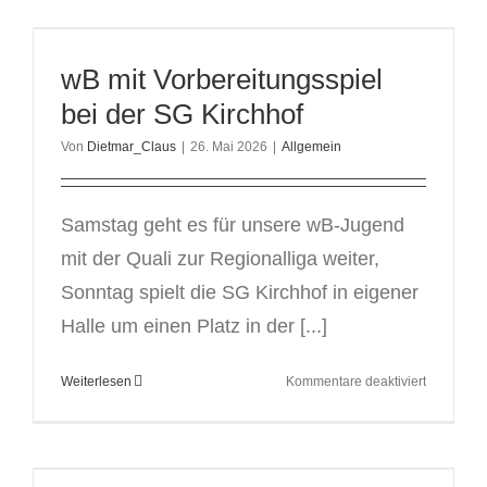
in
Bezirkslig
wB mit Vorbereitungsspiel
bei der SG Kirchhof
Von
Dietmar_Claus
|
26. Mai 2026
|
Allgemein
Samstag geht es für unsere wB-Jugend
mit der Quali zur Regionalliga weiter,
Sonntag spielt die SG Kirchhof in eigener
Halle um einen Platz in der [...]
für
Weiterlesen
Kommentare deaktiviert
wB
mit
Vorbereitu
bei