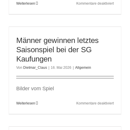
für
Weiterlesen
Kommentare deaktiviert
Phil
Müller
als
Männertra
verabschi
Männer gewinnen letztes
Saisonspiel bei der SG
Kaufungen
Von
Dietmar_Claus
|
16. Mai 2026
|
Allgemein
Bilder vom Spiel
für
Weiterlesen
Kommentare deaktiviert
Männer
gewinnen
letztes
Saisonspi