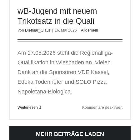
bei
wB-Jugend mit neuem
der
SG
Trikotsatz in die Quali
Kaufunge
Von
Dietmar_Claus
|
16. Mai 2026
|
Allgemein
Am 17.05.2026 steht die Regionalliga-
Qualifikation in Wiesbaden an. Vielen
Dank an die Sponsoren VDE Kassel,
Edeka Todenhöfer und SOLO Pizza
Napoletana Biologica.
für
Weiterlesen
Kommentare deaktiviert
wB-
Jugend
mit
MEHR BEITRÄGE LADEN
neuem