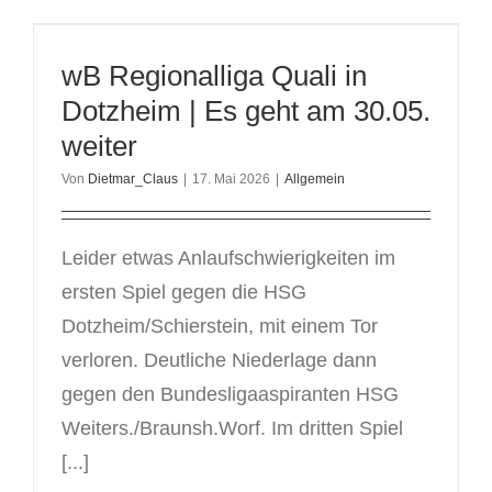
in
Ahnatal
beim
wB Regionalliga Quali in
Beachhan
Dotzheim | Es geht am 30.05.
weiter
Von
Dietmar_Claus
|
17. Mai 2026
|
Allgemein
Leider etwas Anlaufschwierigkeiten im
ersten Spiel gegen die HSG
Dotzheim/Schierstein, mit einem Tor
verloren. Deutliche Niederlage dann
gegen den Bundesligaaspiranten HSG
Weiters./Braunsh.Worf. Im dritten Spiel
[...]