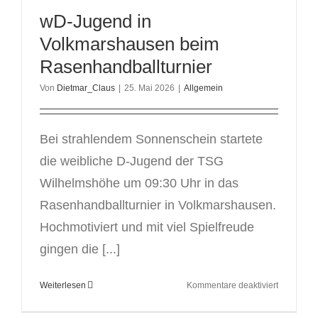
der
wD-Jugend in
SG
Kirchhof
Volkmarshausen beim
Rasenhandballturnier
Von
Dietmar_Claus
|
25. Mai 2026
|
Allgemein
Bei strahlendem Sonnenschein startete
die weibliche D-Jugend der TSG
Wilhelmshöhe um 09:30 Uhr in das
Rasenhandballturnier in Volkmarshausen.
Hochmotiviert und mit viel Spielfreude
gingen die [...]
für
Weiterlesen
Kommentare deaktiviert
wD-
Jugend