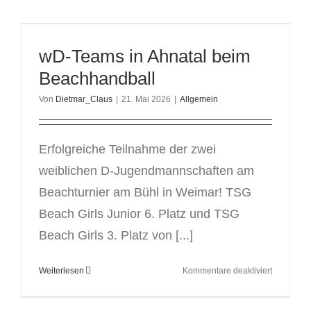
in
Volkmars
beim
wD-Teams in Ahnatal beim
Rasenhand
Beachhandball
Von
Dietmar_Claus
|
21. Mai 2026
|
Allgemein
Erfolgreiche Teilnahme der zwei
weiblichen D-Jugendmannschaften am
Beachturnier am Bühl in Weimar! TSG
Beach Girls Junior 6. Platz und TSG
Beach Girls 3. Platz von [...]
für
Weiterlesen
Kommentare deaktiviert
wD-
Teams