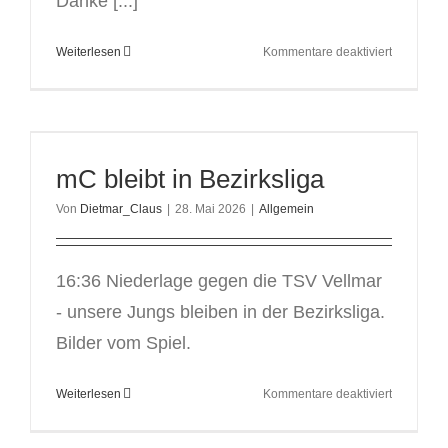
Danke [...]
für
Weiterlesen
Kommentare deaktiviert
wB
Regionalli
Quali
2.
Runde
mC bleibt in Bezirksliga
in
Kriftel
Von
Dietmar_Claus
|
28. Mai 2026
|
Allgemein
16:36 Niederlage gegen die TSV Vellmar
- unsere Jungs bleiben in der Bezirksliga.
Bilder vom Spiel.
für
Weiterlesen
Kommentare deaktiviert
mC
bleibt