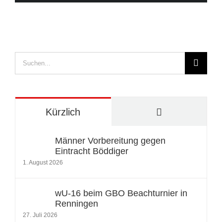
Trikotsatz
in
die
Quali
Suche
nach:
Kommentare
Kürzlich
Männer Vorbereitung gegen
Eintracht Böddiger
1. August 2026
wU-16 beim GBO Beachturnier in
Renningen
27. Juli 2026