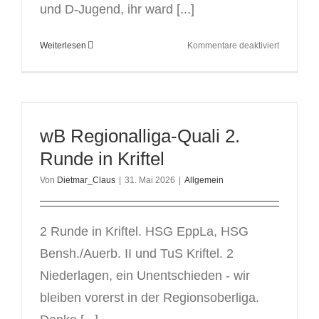
und D-Jugend, ihr ward [...]
für
Weiterlesen
Kommentare deaktiviert
Trainerfor
mit
Thomas
Krüger
bei
wB Regionalliga-Quali 2.
der
TSG
Runde in Kriftel
Wilhemsh
Von
Dietmar_Claus
|
31. Mai 2026
|
Allgemein
2 Runde in Kriftel. HSG EppLa, HSG
Bensh./Auerb. II und TuS Kriftel. 2
Niederlagen, ein Unentschieden - wir
bleiben vorerst in der Regionsoberliga.