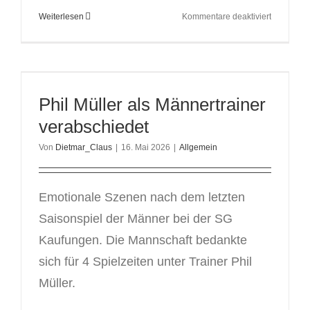
für
Weiterlesen
Kommentare deaktiviert
wB
Regionall
Quali
in
Dotzheim
Phil Müller als Männertrainer
|
Es
verabschiedet
geht
am
Von
Dietmar_Claus
|
16. Mai 2026
|
Allgemein
30.05.
weiter
Emotionale Szenen nach dem letzten
Saisonspiel der Männer bei der SG
Kaufungen. Die Mannschaft bedankte
sich für 4 Spielzeiten unter Trainer Phil
Müller.