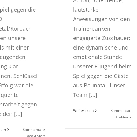
Action, Spielfreude,
piel gegen die
lautstarke
D
Anweisungen von den
etal/Korbach
Trainerbänken,
en unsere
engagierte Zuschauer:
s mit einer
eine dynamische und
zeugenden
emotionale Stunde
ung klar
unserer E-Jugend beim
nen. Schlüssel
Spiel gegen die Gäste
rfolg war die
aus Baunatal. Unser
equente
Team [...]
rarbeit gegen
Weiterlesen
Kommentare
iden [...]
fü
deaktiviert
E-
esen
Kommentare
Ju
für
deaktiviert
ge