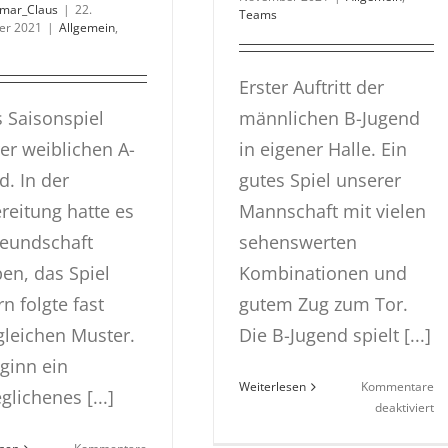
tmar_Claus
|
22.
Teams
er 2021
|
Allgemein
,
Erster Auftritt der
s Saisonspiel
männlichen B-Jugend
er weiblichen A-
in eigener Halle. Ein
d. In der
gutes Spiel unserer
reitung hatte es
Mannschaft mit vielen
reundschaft
sehenswerten
en, das Spiel
Kombinationen und
n folgte fast
gutem Zug zum Tor.
leichen Muster.
Die B-Jugend spielt [...]
ginn ein
Weiterlesen
Kommentare
glichenes [...]
fü
deaktiviert
m