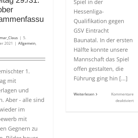
ltag 29./31.
Spiel in der
ober
Hessenliga-
ammenfassu
Qualifikation gegen
GSV Eintracht
tmar_Claus
|
5.
Baunatal. In der ersten
er 2021
|
Allgemein
,
Hälfte konnte unsere
Mannschaft das Spiel
offen gestalten, die
emischter 1.
Führung ging hin [...]
tag mit
rlagen und
Weiterlesen
Kommentare
. Aber - alle sind
fü
deaktiviert
m
 wieder im
Ju
bewerb mit
I
ver
en Gegnern zu
in