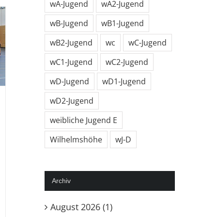
wA-Jugend
wA2-Jugend
gen
SG
wB-Jugend
wB1-Jugend
unatal
wB2-Jugend
wc
wC-Jugend
wC1-Jugend
wC2-Jugend
wD-Jugend
wD1-Jugend
wD2-Jugend
weibliche Jugend E
Wilhelmshöhe
wJ-D
Archiv
August 2026 (1)