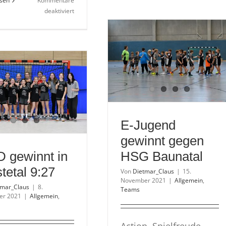
esen
Kommentare
Ju
für
deaktiviert
ge
wA-
ge
Jugend
Ah
verliert
27
knapp
gegen
Hofgeismar/Grebenstein
E-Jugend
gewinnt gegen
D gewinnt in
HSG Baunatal
tetal 9:27
Von
Dietmar_Claus
|
15.
November 2021
|
Allgemein
,
tmar_Claus
|
8.
Teams
er 2021
|
Allgemein
,