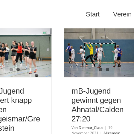
Start
Verein
Jugend
mB-Jugend
iert knapp
gewinnt gegen
en
Ahnatal/Calden
geismar/Gre
27:20
tein
Von
Dietmar_Claus
|
19.
November 2021
|
Allgemein
,