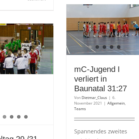
wJ-
ge
D
H
gewinnt
Ba
in
Twistetal
9:27
mC-Jugend I
verliert in
Baunatal 31:27
Von
Dietmar_Claus
|
6.
November 2021
|
Allgemein
,
Teams
Spannendes zweites