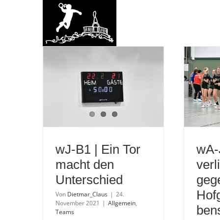
Zum
Inhalt
springen
wJ-B1 | Ein Tor
wA-
macht den
verl
Unterschied
geg
Hof
Von
Dietmar_Claus
|
24.
November 2021
|
Allgemein
,
bens
Teams