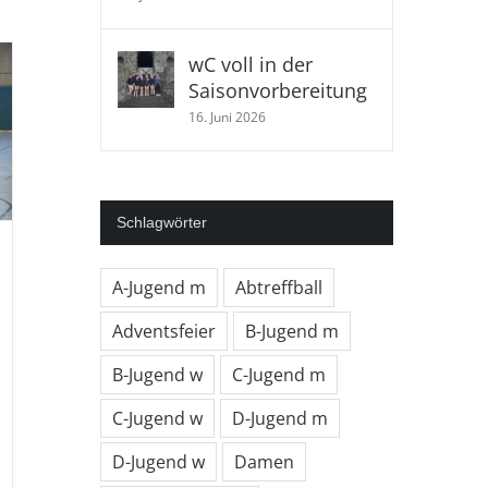
gend
winnt
gen
wC voll in der
natal/Calden
Saisonvorbereitung
:20
16. Juni 2026
Schlagwörter
A-Jugend m
Abtreffball
Adventsfeier
B-Jugend m
B-Jugend w
C-Jugend m
C-Jugend w
D-Jugend m
D-Jugend w
Damen