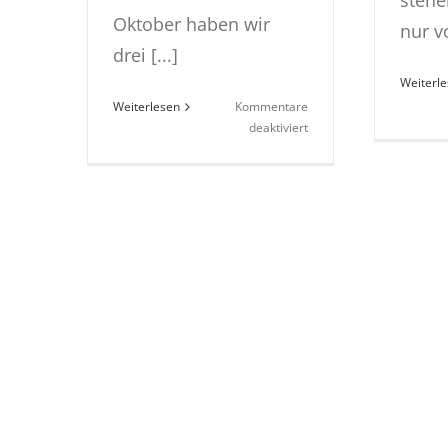
stehe
Oktober haben wir
nur vo
drei [...]
Weiterl
Weiterlesen
Kommentare
für
deaktiviert
Weibliche
C-
Jugend
|
Saisonstart