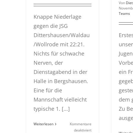
Von
Die
Novemb
Teams
Knappe Niederlage
gegen die JSG
Dittershausen/Waldau
Erste
/Wollrode mit 22:21.
unser
Nichts für schwache
Jugen
Nerven, der
Vorbe
Dienstagabend in der
ein F
Halle in Bergshausen.
gegeb
Eine für die
gester
Mannschaft vielleicht
dem g
typische 1. [...]
Zu Be
ausge
Weiterlesen
Kommentare
für
deaktiviert