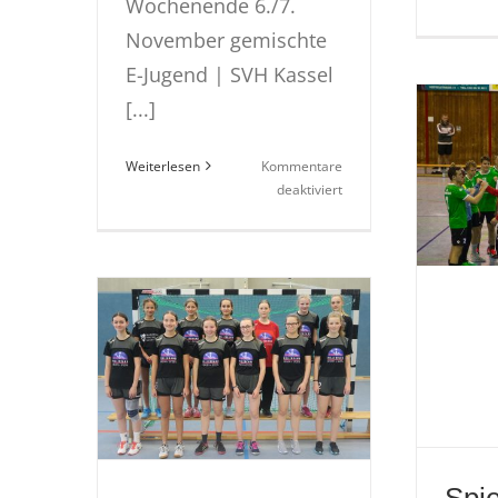
Wochenende 6./7.
November gemischte
E-Jugend | SVH Kassel
[...]
Weiterlesen
Kommentare
für
deaktiviert
Nachlese
6.-7.
November
|
Vorschau
13.-14.
November