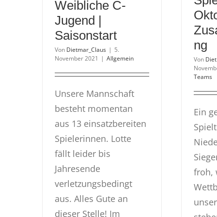
Spie
Weibliche C-
Okt
Jugend |
Zus
Saisonstart
ng
Von
Dietmar_Claus
|
5.
November 2021
|
Allgemein
Von
Die
Novemb
Teams
Unsere Mannschaft
besteht momentan
Ein g
aus 13 einsatzbereiten
Spiel
Spielerinnen. Lotte
Niede
fällt leider bis
Siegen
Jahresende
froh,
verletzungsbedingt
Wett
aus. Alles Gute an
unser
dieser Stelle! Im