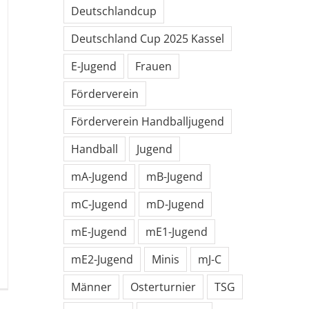
Deutschlandcup
Deutschland Cup 2025 Kassel
E-Jugend
Frauen
Förderverein
Förderverein Handballjugend
Handball
Jugend
mA-Jugend
mB-Jugend
mC-Jugend
mD-Jugend
mE-Jugend
mE1-Jugend
mE2-Jugend
Minis
mJ-C
r
Männer
Osterturnier
TSG
gend
winnt