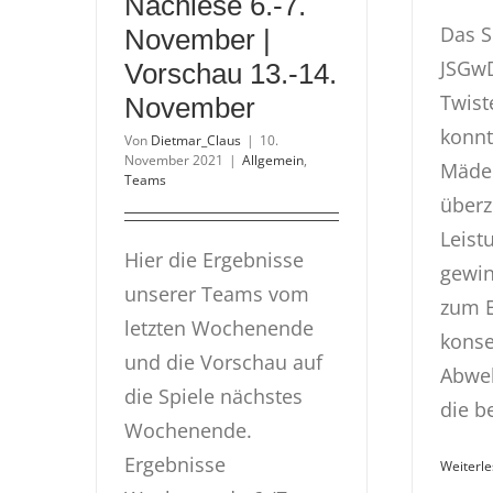
Nachlese 6.-7.
Das S
November |
JSGw
Vorschau 13.-14.
Twist
November
konnt
Von
Dietmar_Claus
|
10.
November 2021
|
Allgemein
,
Mädel
Teams
über
Leist
Hier die Ergebnisse
gewin
unserer Teams vom
zum E
letzten Wochenende
kons
und die Vorschau auf
Abweh
die Spiele nächstes
die be
Wochenende.
Ergebnisse
Weiterl