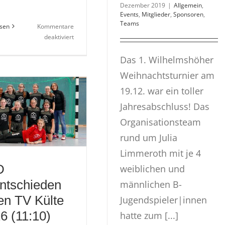
Dezember 2019
|
Allgemein
,
Events
,
Mitglieder
,
Sponsoren
,
Teams
esen
Kommentare
für
deaktiviert
WJD
–
Das 1. Wilhelmshöher
Überraschende
Weihnachtsturnier am
Niederlage
in
19.12. war ein toller
Calden!
Jahresabschluss! Das
Organisationsteam
rund um Julia
Limmeroth mit je 4
D
weiblichen und
ntschieden
männlichen B-
en TV Külte
Jugendspieler|innen
6 (11:10)
hatte zum [...]