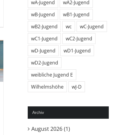
wA-Jugend
wA2-Jugend
wB-Jugend
wB1-Jugend
r
wB2-Jugend
wc
wC-Jugend
ihnachtsturnier
r
wC1-Jugend
wC2-Jugend
SG
n
wD-Jugend
wD1-Jugend
ller
folg!
wD2-Jugend
weibliche Jugend E
Wilhelmshöhe
wJ-D
Archiv
August 2026 (1)