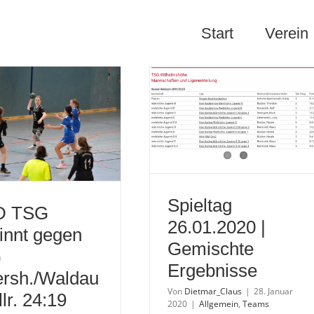
Start
Verein
Spieltag
D TSG
26.01.2020 |
innt gegen
Gemischte
G
Ergebnisse
ersh./Waldau
Von
Dietmar_Claus
|
28. Januar
lr. 24:19
2020
|
Allgemein
,
Teams