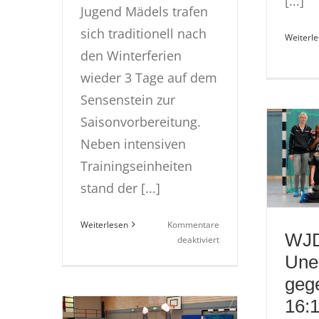
[...]
Jugend Mädels trafen
sich traditionell nach
Weiterl
den Winterferien
wieder 3 Tage auf dem
Sensenstein zur
Saisonvorbereitung.
Neben intensiven
Trainingseinheiten
stand der [...]
Weiterlesen
Kommentare
WJ
für
deaktiviert
Trainingscamp
Une
auf
geg
dem
Sensenstein
16:1
| 17.-19.