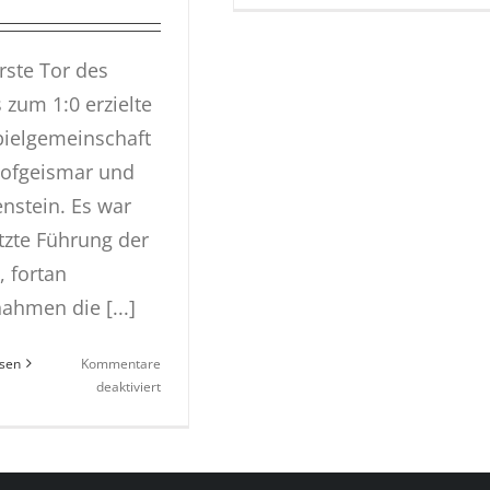
ge
ge
H
rste Tor des
Zw
s zum 1:0 erzielte
pielgemeinschaft
ofgeismar und
nstein. Es war
etzte Führung der
, fortan
ahmen die [...]
esen
Kommentare
für
deaktiviert
WJD
siegt
gegen
HSG