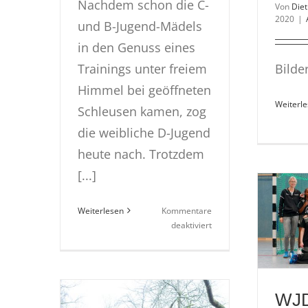
Nachdem schon die C-
Von
Die
2020
|
und B-Jugend-Mädels
in den Genuss eines
Trainings unter freiem
Bilde
Himmel bei geöffneten
Weiterl
Schleusen kamen, zog
die weibliche D-Jugend
heute nach. Trotzdem
[...]
Weiterlesen
Kommentare
für
deaktiviert
wD-
Jugend
–
Its
WJD
rain