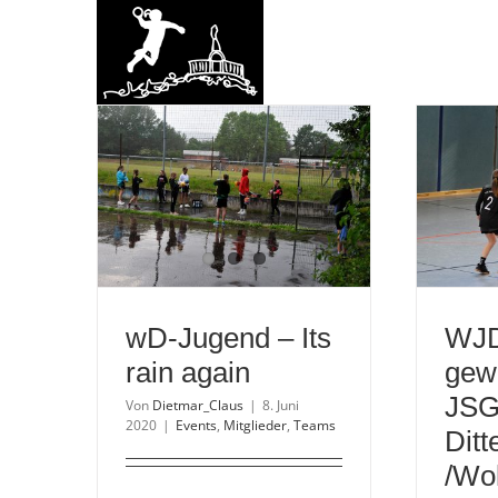
Zum
Inhalt
springen
wD-Jugend – Its
WJ
rain again
gew
JS
Von
Dietmar_Claus
|
8. Juni
2020
|
Events
,
Mitglieder
,
Teams
Ditt
/Wol