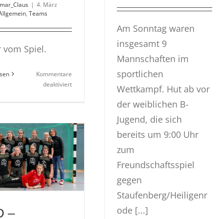
tmar_Claus
|
4. März
Allgemein
,
Teams
Am Sonntag waren
insgesamt 9
r vom Spiel.
Mannschaften im
sportlichen
esen
Kommentare
für
deaktiviert
Wettkampf. Hut ab vor
WJD
der weiblichen B-
TSG
gewinnt
Jugend, die sich
gegen
bereits um 9:00 Uhr
JSG
Dittersh./Waldau/Wollr.
zum
24:19
Freundschaftsspiel
gegen
Staufenberg/Heiligenr
ode [...]
 –