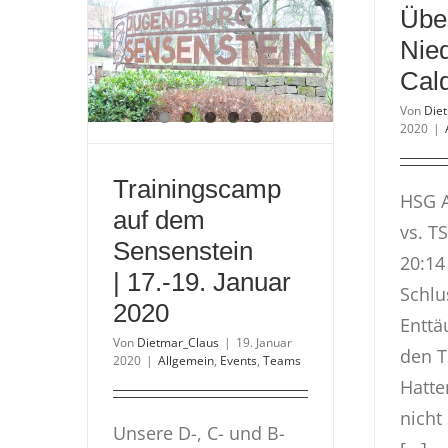
again
Übe
Nied
Cal
Von
Die
2020
|
Trainingscamp
HSG A
auf dem
vs. T
Sensenstein
20:14
| 17.-19. Januar
Schlu
2020
Enttä
Von
Dietmar_Claus
|
19. Januar
den T
2020
|
Allgemein
,
Events
,
Teams
Hatte
nicht
Unsere D-, C- und B-