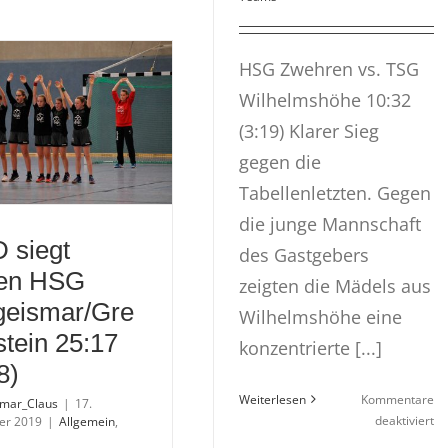
Unentschieden
gegen
TV
Külte
HSG Zwehren vs. TSG
16:16
Wilhelmshöhe 10:32
(11:10)
(3:19) Klarer Sieg
gegen die
Tabellenletzten. Gegen
die junge Mannschaft
 siegt
des Gastgebers
en HSG
zeigten die Mädels aus
geismar/Gre
Wilhelmshöhe eine
tein 25:17
konzentrierte [...]
8)
Weiterlesen
Kommentare
tmar_Claus
|
17.
fü
deaktiviert
er 2019
|
Allgemein
,
W