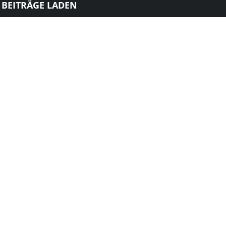
 BEITRÄGE LADEN
Hofgeismar/Grebenstein
25:17
(14:8)