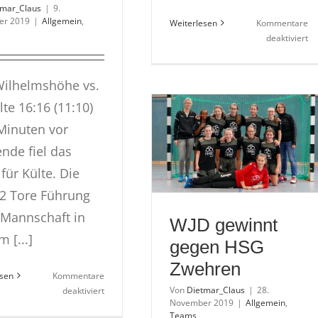
tmar_Claus
|
9.
er 2019
|
Allgemein
,
Weiterlesen
Kommentare
fü
deaktiviert
1.
We
de
ilhelmshöhe vs.
T
lte 16:16 (11:10)
ei
Minuten vor
vo
Er
ende fiel das
für Külte. Die
 2 Tore Führung
 Mannschaft in
WJD gewinnt
 [...]
gegen HSG
Zwehren
esen
Kommentare
für
Von
Dietmar_Claus
|
28.
deaktiviert
November 2019
|
Allgemein
,
WJD
Teams