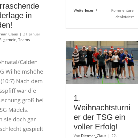
rraschende
Weiterlesen
Kommentare
erlage in
fü
deaktiviert
den!
Sp
26
tmar_Claus
|
21. Januar
|
Allgemein
,
Teams
Ge
Er
hnatal/Calden
SG Wilhelmshöhe
 (10:7) Nach dem
sspfiff war die
1.
uschung groß bei
Weihnachtsturni
SG Mädels.
er der TSG ein
n sie doch gar
voller Erfolg!
 schlecht gespielt
Von
Dietmar_Claus
|
22.