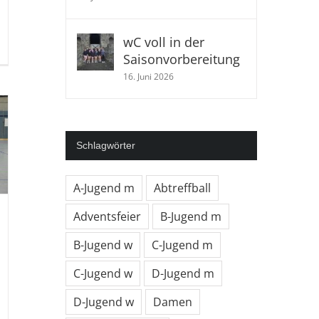
r
wC voll in der
ieltag
Saisonvorbereitung
.01.2020
16. Juni 2026
mischte
gebnisse
Schlagwörter
A-Jugend m
Abtreffball
Adventsfeier
B-Jugend m
B-Jugend w
C-Jugend m
C-Jugend w
D-Jugend m
D-Jugend w
Damen