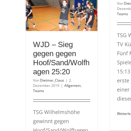
Von
Die
Januar
Dezemb
2020
Teams
TSG W
WJD – Sieg
TV Kü
gegen gegen
Fünf 
Hoof/Sand/Wolfh
Spiel
agen 25:20
15:13 
erste
Von
Dietmar_Claus
|
2.
Dezember 2019
|
Allgemein
,
einer
Teams
diesem
TSG Wilhelmshöhe
Weiterl
gewinnt gegen
Hoof/Sand/Wolfhagen