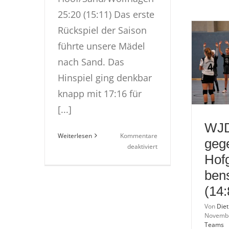
25:20 (15:11) Das erste
Rückspiel der Saison
führte unsere Mädel
nach Sand. Das
Hinspiel ging denkbar
knapp mit 17:16 für
[...]
WJD
Weiterlesen
Kommentare
geg
für
deaktiviert
Hof
WJD
–
bens
Sieg
(14:
gegen
gegen
Von
Die
Hoof/Sand/Wolfhagen
Novemb
25:20
Teams