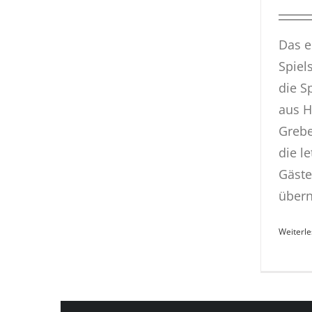
Das e
Spiel
die S
aus H
Grebe
die l
Gäste
übern
Weiterl