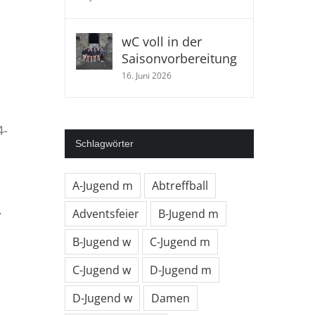
wC voll in der
Saisonvorbereitung
16. Juni 2026
4-
Schlagwörter
A-Jugend m
Abtreffball
.
Adventsfeier
B-Jugend m
B-Jugend w
C-Jugend m
C-Jugend w
D-Jugend m
D-Jugend w
Damen