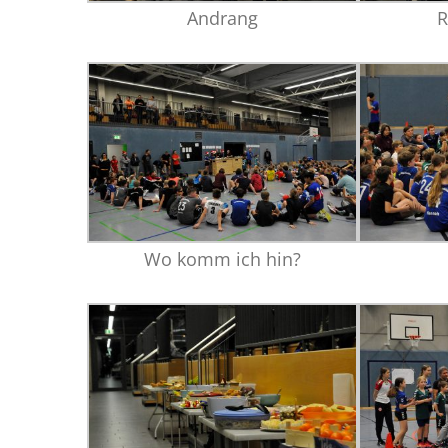
Andrang
R
Wo komm ich hin?