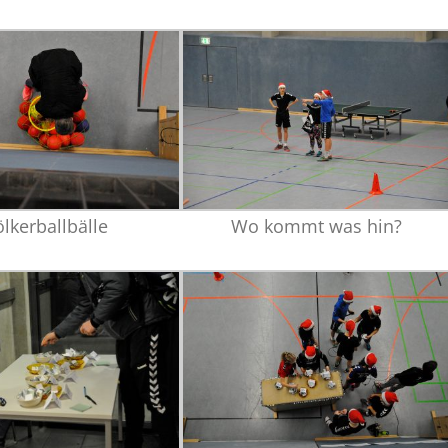
lkerballbälle
Wo kommt was hin?