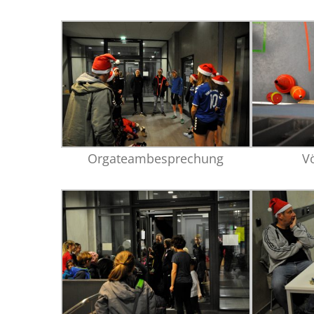
Orgateambesprechung
Vö