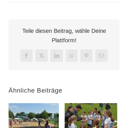
GetUp
StandUp
MoveUp
in
der
Teile diesen Beitrag, wähle Deine
Hessenschau
Plattform!
Facebook
X
LinkedIn
WhatsApp
Pinterest
E-
Mail
Ähnliche Beiträge