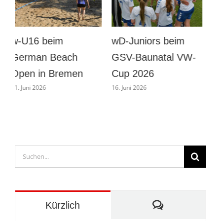
wD beim GSV-
Männer
Baunatal VW-Cup
Vorbereitung gegen
B
2026
Eintracht Böddiger
16. Juni 2026
1. August 2026
2
Suche
nach:
Kommentare
Kürzlich