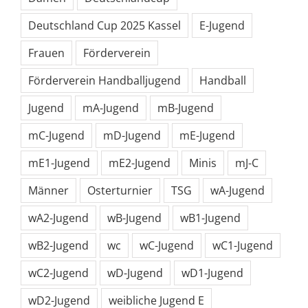
Deutschland Cup 2025 Kassel
E-Jugend
Frauen
Förderverein
Förderverein Handballjugend
Handball
Jugend
mA-Jugend
mB-Jugend
mC-Jugend
mD-Jugend
mE-Jugend
mE1-Jugend
mE2-Jugend
Minis
mJ-C
Männer
Osterturnier
TSG
wA-Jugend
wA2-Jugend
wB-Jugend
wB1-Jugend
wB2-Jugend
wc
wC-Jugend
wC1-Jugend
wC2-Jugend
wD-Jugend
wD1-Jugend
wD2-Jugend
weibliche Jugend E