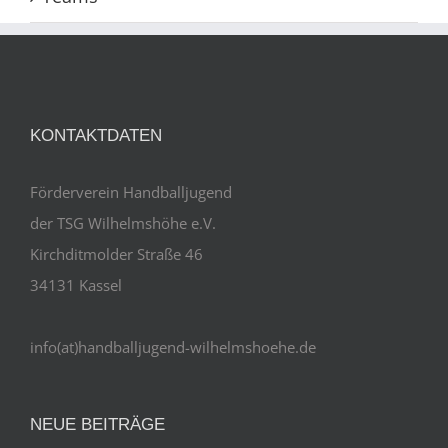
KONTAKTDATEN
Förderverein Handballjugend
der TSG Wilhelmshöhe e.V.
Kirchditmolder Straße 46
34131 Kassel
info(at)handballjugend-wilhelmshoehe.de
NEUE BEITRÄGE