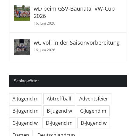
wD beim GSV-Baunatal VW-Cup
2026
16. Juni 2026
wC voll in der Saisonvorbereitung
16. Juni 2026
Schlagwörter
A-Jugend m
Abtreffball
Adventsfeier
B-Jugend m
B-Jugend w
C-Jugend m
C-Jugend w
D-Jugend m
D-Jugend w
Damen
Deutschlandcup