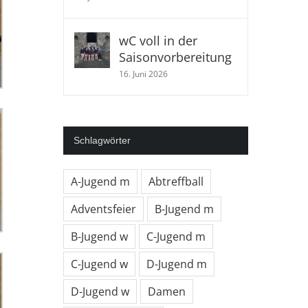
wC voll in der
Saisonvorbereitung
16. Juni 2026
Schlagwörter
A-Jugend m
Abtreffball
Adventsfeier
B-Jugend m
B-Jugend w
C-Jugend m
C-Jugend w
D-Jugend m
D-Jugend w
Damen