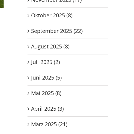
Oktober 2025 (8)
-
Männer Vorbereitung gegen
wU-16 beim G
Eintracht Böddiger
Beachturnier i
September 2025 (22)
1. August 2026
27. Juli 2026
August 2025 (8)
Juli 2025 (2)
Juni 2025 (5)
Mai 2025 (8)
April 2025 (3)
März 2025 (21)