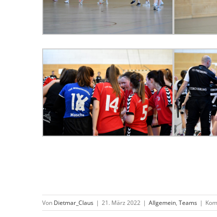
Von
Dietmar_Claus
|
21. März 2022
|
Allgemein
,
Teams
|
Kom