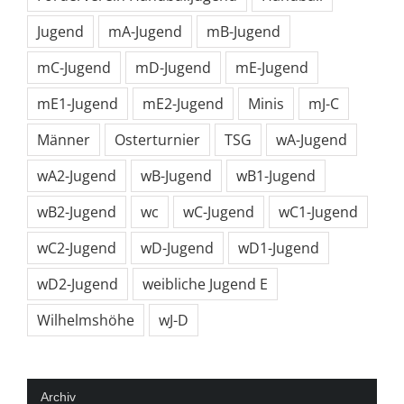
Frauen
Förderverein
Förderverein Handballjugend
Handball
Jugend
mA-Jugend
mB-Jugend
mC-Jugend
mD-Jugend
mE-Jugend
mE1-Jugend
mE2-Jugend
Minis
mJ-C
Männer
Osterturnier
TSG
wA-Jugend
wA2-Jugend
wB-Jugend
wB1-Jugend
wB2-Jugend
wc
wC-Jugend
wC1-Jugend
wC2-Jugend
wD-Jugend
wD1-Jugend
wD2-Jugend
weibliche Jugend E
Wilhelmshöhe
wJ-D