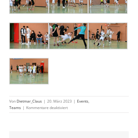
Von
Dietmar_Claus
|
20. März 2023
|
Events
,
für
Teams
|
Kommentare deaktiviert
mB-
Jugend:
HSG
Ahnatal/Calden