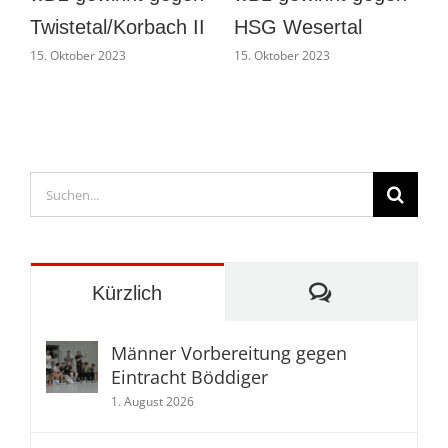
gegen
Bieber-Heuchelheim
T
1
Ahnatal/Calden
35:30 und festigt 2.
13. Oktober 2023
Platz
7. November 2023
Suche
nach:
Kommentare
Kürzlich
Männer Vorbereitung gegen
Eintracht Böddiger