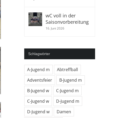
wC voll in der
Saisonvorbereitung
16. Juni 2026
Schlagwörter
A-Jugend m
Abtreffball
Adventsfeier
B-Jugend m
B-Jugend w
C-Jugend m
C-Jugend w
D-Jugend m
D-Jugend w
Damen