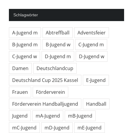
Schlagwörter
A-Jugend m
Abtreffball
Adventsfeier
B-Jugend m
B-Jugend w
C-Jugend m
C-Jugend w
D-Jugend m
D-Jugend w
Damen
Deutschlandcup
Deutschland Cup 2025 Kassel
E-Jugend
Frauen
Förderverein
Förderverein Handballjugend
Handball
Jugend
mA-Jugend
mB-Jugend
mC-Jugend
mD-Jugend
mE-Jugend