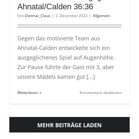
Ahnatal/Calden 36:36
Von
Dietmar_Claus
|
2. Dezember 2023
|
Allgemein
Gegen das motivierte Team aus
Ahnatal-Calden entwickelte sich ein
ausgeglichenes Spiel auf Augenhöhe.
Zur Pause führte der Gast mit 3, aber
unsere Mädels kamen gut [...]
für
Weiterlesen
Kommentare deaktiviert
wB1
unentschi
gegen
Ahnatal/C
MEHR BEITRÄGE LADEN
36:36