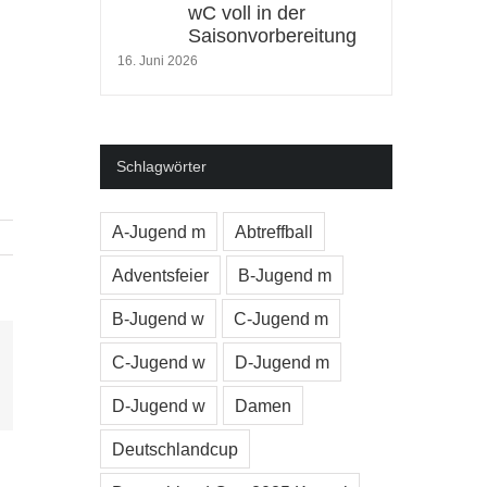
wC voll in der
Saisonvorbereitung
16. Juni 2026
Schlagwörter
A-Jugend m
Abtreffball
Adventsfeier
B-Jugend m
B-Jugend w
C-Jugend m
C-Jugend w
D-Jugend m
l
D-Jugend w
Damen
Deutschlandcup