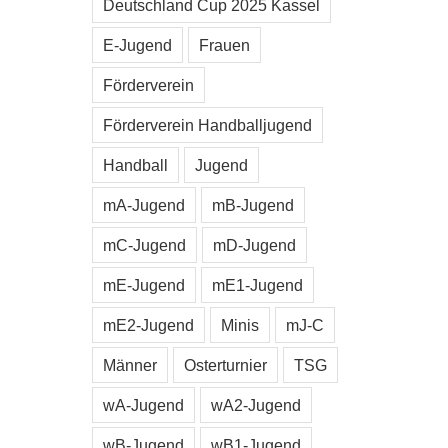
Deutschland Cup 2025 Kassel
E-Jugend
Frauen
Förderverein
Förderverein Handballjugend
wD-Juniors beim GSV-
wD beim GSV-
Handball
Jugend
Baunatal VW-Cup 2026
Cup 2026
mA-Jugend
mB-Jugend
16. Juni 2026
16. Juni 2026
mC-Jugend
mD-Jugend
mE-Jugend
mE1-Jugend
mE2-Jugend
Minis
mJ-C
Männer
Osterturnier
TSG
wA-Jugend
wA2-Jugend
wB-Jugend
wB1-Jugend