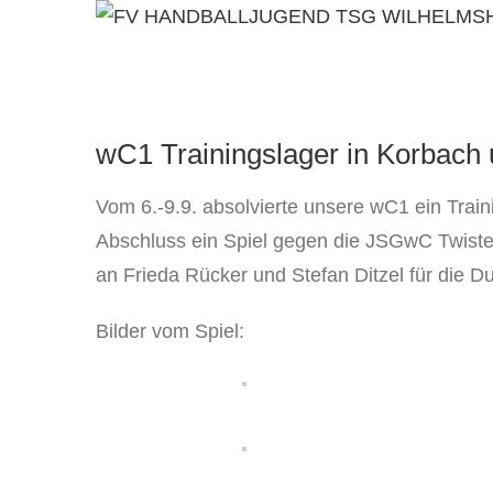
Zum
Inhalt
springen
Zeige
wC1 Trainingslager in Korbach 
grösseres
Bild
Vom 6.-9.9. absolvierte unsere wC1 ein Trai
Abschluss ein Spiel gegen die JSGwC Twiste
an Frieda Rücker und Stefan Ditzel für die D
Bilder vom Spiel: