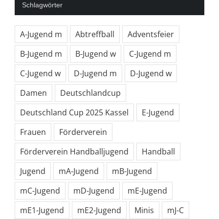
Schlagwörter
A-Jugend m
Abtreffball
Adventsfeier
B-Jugend m
B-Jugend w
C-Jugend m
C-Jugend w
D-Jugend m
D-Jugend w
Damen
Deutschlandcup
Deutschland Cup 2025 Kassel
E-Jugend
Frauen
Förderverein
Förderverein Handballjugend
Handball
Jugend
mA-Jugend
mB-Jugend
mC-Jugend
mD-Jugend
mE-Jugend
mE1-Jugend
mE2-Jugend
Minis
mJ-C