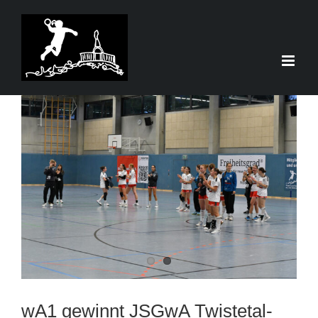
Zum
Inhalt
springen
Zeige
grösseres
Bild
wA1 gewinnt JSGwA Twistetal-