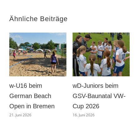
Ähnliche Beiträge
wD beim GSV-
Männer
Baunatal VW-Cup
Vorbereitung gegen
B
2026
Eintracht Böddiger
16. Juni 2026
1. August 2026
2