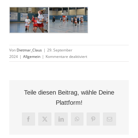
Von
Dietmar_Claus
|
29. September
für
2024
|
Allgemein
|
Kommentare deaktiviert
wA1
gewinnt
JSGwA
Twistetal-
Korbach
Teile diesen Beitrag, wähle Deine
31:27
Plattform!
Facebook
X
LinkedIn
WhatsApp
Pinterest
E-
Mail