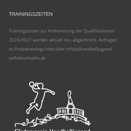
TRAININGSZEITEN
Trainingszeiten zur Vorbereitung der Qualifikationen
2026/2027 werden aktuell neu abgestimmt. Anfragen
zu Probetrainings bitte über info(at)handballjugend-
wilhelmshoehe.de