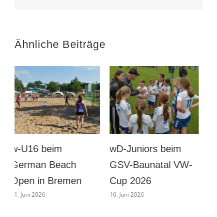
26:25
Ähnliche Beiträge
wD beim GSV-
Männer
Baunatal VW-Cup
Vorbereitung gegen
B
2026
Eintracht Böddiger
16. Juni 2026
1. August 2026
2