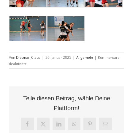
Von
Dietmar_Claus
|
26. Januar 2025
|
Allgemein
|
Kommentare
für
deaktiviert
Frauen
gewinnen
in
der
Crunchtime
Teile diesen Beitrag, wähle Deine
gegen
die
Plattform!
HSG
Baunatal
II
Facebook
X
LinkedIn
WhatsApp
Pinterest
E-
Mail
mit