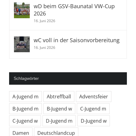
wD beim GSV-Baunatal VW-Cup
2026
16. Juni 2026
wC voll in der Saisonvorbereitung
16. Juni 2026
Schlagwörter
A-Jugend m
Abtreffball
Adventsfeier
B-Jugend m
B-Jugend w
C-Jugend m
C-Jugend w
D-Jugend m
D-Jugend w
Damen
Deutschlandcup