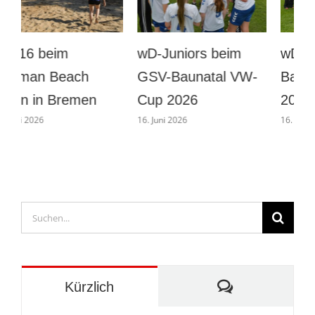
wD beim GSV-
Männer
Baunatal VW-Cup
Vorbereitung gegen
B
2026
Eintracht Böddiger
16. Juni 2026
1. August 2026
2
Suche
nach:
Kommentare
Kürzlich