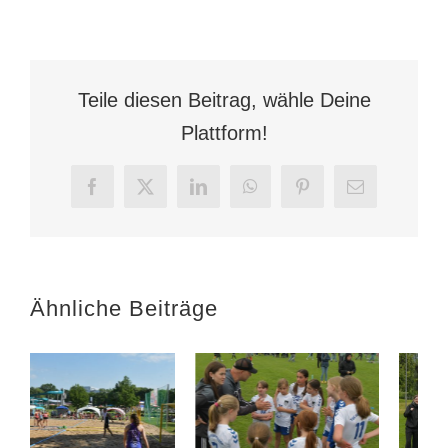
wE
gewinnt
gegen
JSG
Dittershausen/Waldau/Wollr
Teile diesen Beitrag, wähle Deine
II
Plattform!
Facebook
X
LinkedIn
WhatsApp
Pinterest
E-
Mail
Ähnliche Beiträge