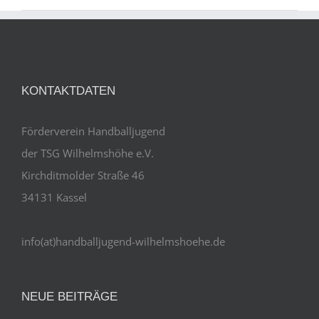
KONTAKTDATEN
Förderverein Handballjugend
der TSG Wilhelmshöhe e.V.
Kirchditmolder Straße 46
34131 Kassel
info(at)handballjugend-wilhelmshoehe.de
NEUE BEITRÄGE