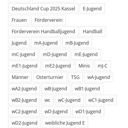
Deutschland Cup 2025 Kassel
E-Jugend
Frauen
Förderverein
Förderverein Handballjugend
Handball
Jugend
mA-Jugend
mB-Jugend
mC-Jugend
mD-Jugend
mE-Jugend
mE1-Jugend
mE2-Jugend
Minis
mJ-C
Männer
Osterturnier
TSG
wA-Jugend
wA2-Jugend
wB-Jugend
wB1-Jugend
wB2-Jugend
wc
wC-Jugend
wC1-Jugend
wC2-Jugend
wD-Jugend
wD1-Jugend
wD2-Jugend
weibliche Jugend E