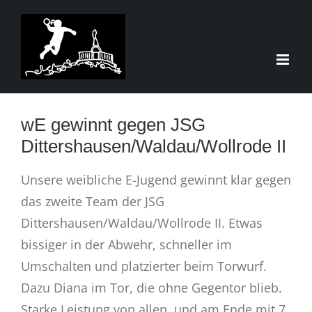
Zum
Inhalt
springen
Zeige
wE gewinnt gegen JSG
grösseres
Dittershausen/Waldau/Wollrode II
Bild
Unsere weibliche E-Jugend gewinnt klar gegen
das zweite Team der JSG
Dittershausen/Waldau/Wollrode II. Etwas
bissiger in der Abwehr, schneller im
Umschalten und platzierter beim Torwurf.
Dazu Diana im Tor, die ohne Gegentor blieb.
Starke Leistung von allen, und am Ende mit 7