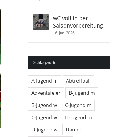
wC voll in der
Saisonvorbereitung
16. Juni 2026
Schlagwörter
A-Jugend m
Abtreffball
Adventsfeier
B-Jugend m
B-Jugend w
C-Jugend m
C-Jugend w
D-Jugend m
D-Jugend w
Damen