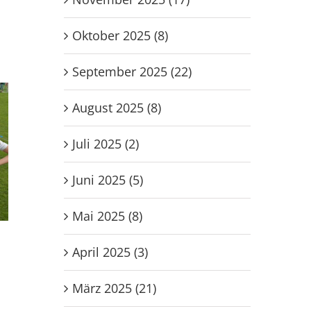
Oktober 2025 (8)
September 2025 (22)
August 2025 (8)
Juli 2025 (2)
Juni 2025 (5)
Mai 2025 (8)
-
Männer Vorbereitung gegen
wU-16 beim G
April 2025 (3)
Eintracht Böddiger
Beachturnier i
1. August 2026
27. Juli 2026
März 2025 (21)