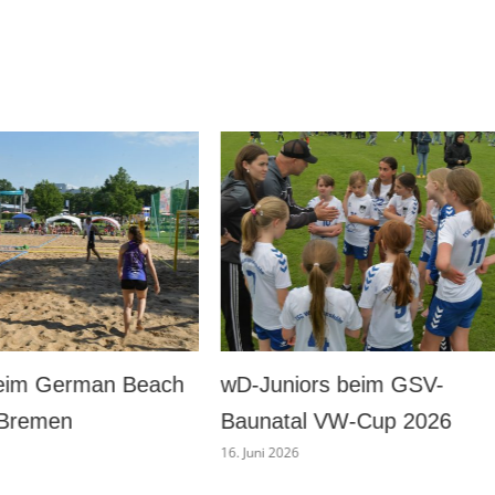
ors beim GSV-
wD beim GSV-Baunatal VW
l VW-Cup 2026
Cup 2026
16. Juni 2026