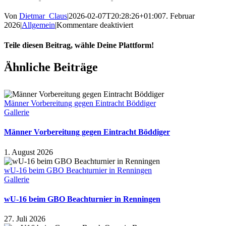
Von
Dietmar_Claus
|
2026-02-07T20:28:26+01:00
7. Februar
für
2026
|
Allgemein
|
Kommentare deaktiviert
wB2
gewinnt
Teile diesen Beitrag, wähle Deine Plattform!
gegen
HSG
Facebook
X
LinkedIn
WhatsApp
Pinterest
E-
Ähnliche Beiträge
Ahnatal-
Mail
Calden
II
Männer Vorbereitung gegen Eintracht Böddiger
Gallerie
Männer Vorbereitung gegen Eintracht Böddiger
1. August 2026
wU-16 beim GBO Beachturnier in Renningen
Gallerie
wU-16 beim GBO Beachturnier in Renningen
27. Juli 2026