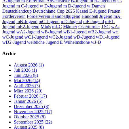
A-Jugend m
Abtreffball
Adventsfeier
B-Jugend m
B-Jugend w
C-
Jugend m
C-Jugend w
D-Jugend m
D-Jugend w
Damen
Deutschlandcup
Deutschland Cup 2025 Kassel
E-Jugend
Frauen
Förderverein
Förderverein Handballjugend
Handball
Jugend
mA-
Jugend
mB-Jugend
mC-Jugend
mD-Jugend
mE-Jugend
mE1-
Jugend
mE2-Jugend
Minis
mJ-C
Männer
Osterturnier
TSG
wA-
Jugend
wA2-Jugend
wB-Jugend
wB1-Jugend
wB2-Jugend
wc
wC-Jugend
wC1-Jugend
wC2-Jugend
wD-Jugend
wD1-Jugend
wD2-Jugend
weibliche Jugend E
Wilhelmshöhe
wJ-D
Archiv
August 2026 (1)
Juli 2026 (1)
Juni 2026 (8)
Mai 2026 (14)
April 2026 (3)
März 2026 (20)
Februar 2026 (17)
Januar 2026 (5)
Dezember 2025 (8)
November 2025 (17)
Oktober 2025 (8)
September 2025 (22)
August 2025 (8)