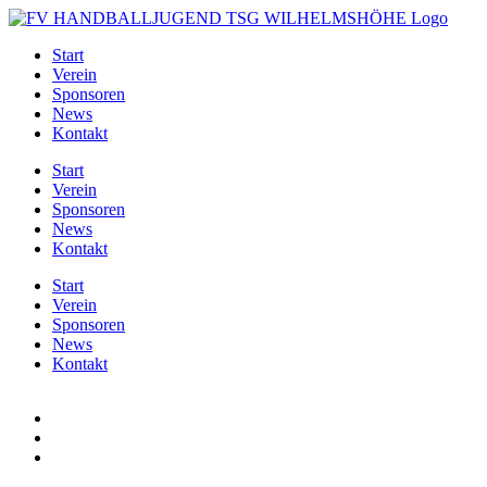
Zum
Inhalt
Start
springen
Verein
Sponsoren
News
Kontakt
Start
Verein
Sponsoren
News
Kontakt
Start
Verein
Sponsoren
News
Kontakt
Zeige
grösseres
Bild