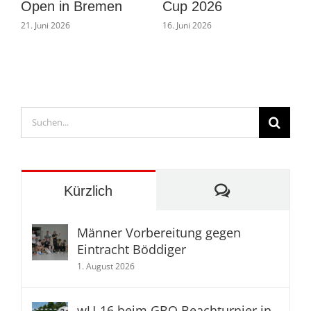
2026
Eintracht Böddiger
16. Juni 2026
1. August 2026
2
Suche
nach:
Kommentare
Kürzlich
Männer Vorbereitung gegen
Eintracht Böddiger
1. August 2026
wU-16 beim GBO Beachturnier in