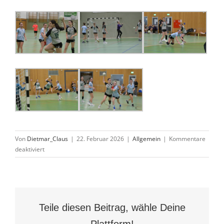
Von
Dietmar_Claus
|
22. Februar 2026
|
Allgemein
|
Kommentare
für
deaktiviert
wC
verliert
erstes
Saisonspiel
bei
Teile diesen Beitrag, wähle Deine
der
JSG