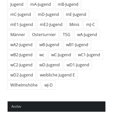
Jugend
mA-Jugend
mB-Jugend
mC-Jugend
mD-Jugend
mE-Jugend
mE1-Jugend
mE2-Jugend
Minis
mJ-C
Männer
Osterturnier
TSG
wA-Jugend
wA2-Jugend
wB-Jugend
wB1-Jugend
wB2-Jugend
wc
wC-Jugend
wC1-Jugend
wC2-Jugend
wD-Jugend
wD1-Jugend
wD2-Jugend
weibliche Jugend E
Wilhelmshöhe
wJ-D
Archiv