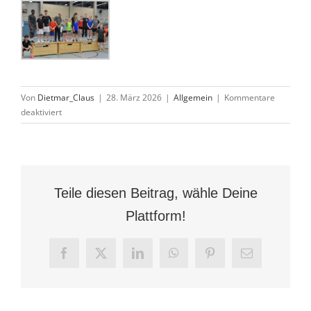
Von
Dietmar_Claus
|
28. März 2026
|
Allgemein
|
Kommentare
für
deaktiviert
Viel
Spaß
beim
Abtreffball
Osterturnier
Teile diesen Beitrag, wähle Deine
der
TSG
Plattform!
Facebook
X
LinkedIn
WhatsApp
Pinterest
E-
Mail