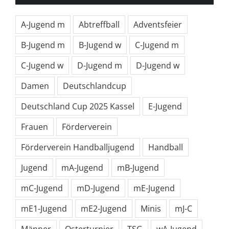
A-Jugend m
Abtreffball
Adventsfeier
B-Jugend m
B-Jugend w
C-Jugend m
C-Jugend w
D-Jugend m
D-Jugend w
Damen
Deutschlandcup
Deutschland Cup 2025 Kassel
E-Jugend
Frauen
Förderverein
Förderverein Handballjugend
Handball
Jugend
mA-Jugend
mB-Jugend
mC-Jugend
mD-Jugend
mE-Jugend
mE1-Jugend
mE2-Jugend
Minis
mJ-C
Männer
Osterturnier
TSG
wA-Jugend