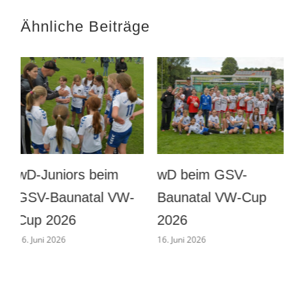
Ähnliche Beiträge
wD beim GSV-
Männer
Baunatal VW-Cup
Vorbereitung gegen
B
2026
Eintracht Böddiger
16. Juni 2026
1. August 2026
2