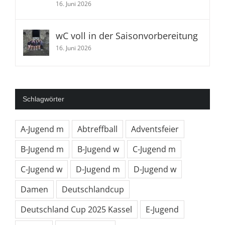
16. Juni 2026
wC voll in der Saisonvorbereitung
16. Juni 2026
Schlagwörter
A-Jugend m
Abtreffball
Adventsfeier
B-Jugend m
B-Jugend w
C-Jugend m
C-Jugend w
D-Jugend m
D-Jugend w
Damen
Deutschlandcup
Deutschland Cup 2025 Kassel
E-Jugend