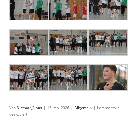
Von
Dietmar_Claus
|
16. Mai 2026
|
Allgemein
|
Kommentare
für
deaktiviert
Phil
Müller
als