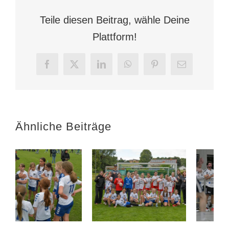
Männertrainer
verabschiedet
Teile diesen Beitrag, wähle Deine
Plattform!
Facebook
X
LinkedIn
WhatsApp
Pinterest
E-
Mail
Ähnliche Beiträge