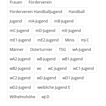
Frauen
Förderverein
Förderverein Handballjugend
Handball
Jugend
mA-Jugend
mB-Jugend
mC-Jugend
mD-Jugend
mE-Jugend
mE1-Jugend
mE2-Jugend
Minis
mJ-C
Männer
Osterturnier
TSG
wA-Jugend
wA2-Jugend
wB-Jugend
wB1-Jugend
wB2-Jugend
wc
wC-Jugend
wC1-Jugend
wC2-Jugend
wD-Jugend
wD1-Jugend
wD2-Jugend
weibliche Jugend E
Wilhelmshöhe
wJ-D