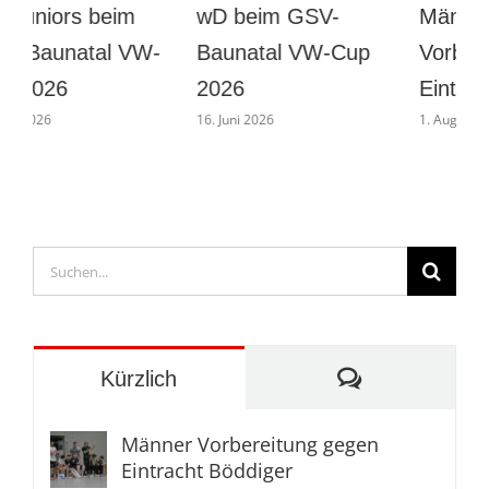
wD beim GSV-
Männer
Baunatal VW-Cup
Vorbereitung gegen
B
2026
Eintracht Böddiger
16. Juni 2026
1. August 2026
2
Suche
nach:
Kommentare
Kürzlich
Männer Vorbereitung gegen
Eintracht Böddiger