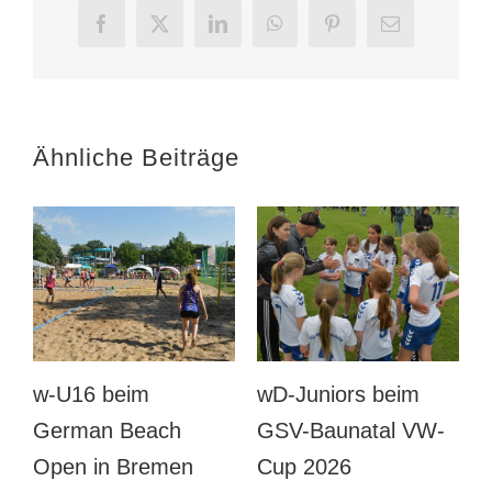
Facebook
X
LinkedIn
WhatsApp
Pinterest
E-
Mail
Ähnliche Beiträge
wD beim GSV-
Männer
-
Baunatal VW-Cup
Vorbereitung gegen
2026
Eintracht Böddiger