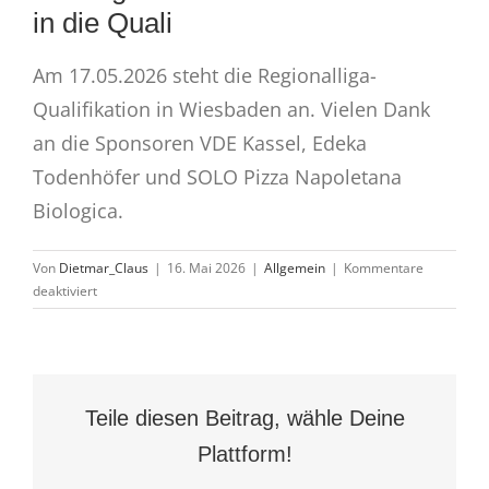
in die Quali
Am 17.05.2026 steht die Regionalliga-
Qualifikation in Wiesbaden an. Vielen Dank
an die Sponsoren VDE Kassel, Edeka
Todenhöfer und SOLO Pizza Napoletana
Biologica.
Von
Dietmar_Claus
|
16. Mai 2026
|
Allgemein
|
Kommentare
für
deaktiviert
wB-
Jugend
mit
neuem
Trikotsatz
Teile diesen Beitrag, wähle Deine
in
die
Plattform!
Quali