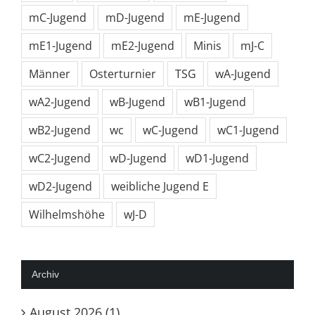
mC-Jugend
mD-Jugend
mE-Jugend
mE1-Jugend
mE2-Jugend
Minis
mJ-C
Männer
Osterturnier
TSG
wA-Jugend
wA2-Jugend
wB-Jugend
wB1-Jugend
wB2-Jugend
wc
wC-Jugend
wC1-Jugend
wC2-Jugend
wD-Jugend
wD1-Jugend
wD2-Jugend
weibliche Jugend E
Wilhelmshöhe
wJ-D
Archiv
August 2026 (1)