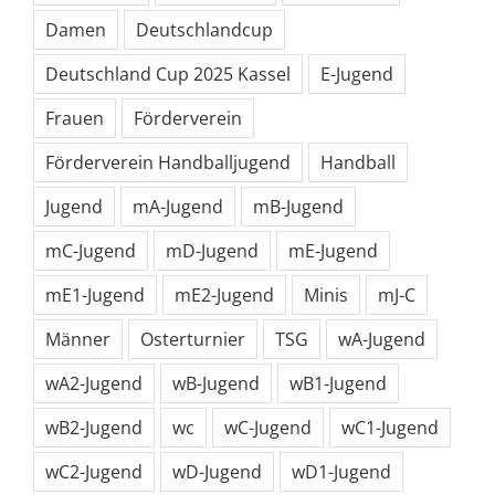
Damen
Deutschlandcup
Deutschland Cup 2025 Kassel
E-Jugend
Frauen
Förderverein
Förderverein Handballjugend
Handball
Jugend
mA-Jugend
mB-Jugend
mC-Jugend
mD-Jugend
mE-Jugend
mE1-Jugend
mE2-Jugend
Minis
mJ-C
Männer
Osterturnier
TSG
wA-Jugend
wA2-Jugend
wB-Jugend
wB1-Jugend
wB2-Jugend
wc
wC-Jugend
wC1-Jugend
wC2-Jugend
wD-Jugend
wD1-Jugend