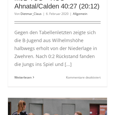
Ahnatal/Calden 40:27 (20:12)
Von
Dietmar_Claus
|
6. Februar 2020
|
Allgemein
Gegen den Tabellenletzten zeigte sich
die B-Jugend aus Wilhelmshöhe
halbwegs erholt von der Niederlage in
Zwehren. Nach 0:2 Rückstand fanden
die Jungs ins Spiel und [...]
für
Weiterlesen
Kommentare deaktiviert
MJB
TSG
–
HSG
Ahnatal/C
40:27
(20:12)