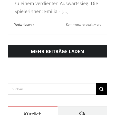
zu einem verdienten Auswärtssieg. Die
Spielerinnen: Emilia - [...]
für
Weiterlesen
Kommentare deaktiviert
WJC
siegt
in
Vellmar
MEHR BEITRÄGE LADEN
Suche
nach:
Kommentare
Kürzlich