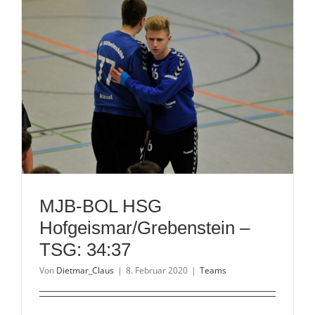
Hofgeisma
25:12
MJB-BOL HSG
Hofgeismar/Grebenstein –
TSG: 34:37
Von
Dietmar_Claus
|
8. Februar 2020
|
Teams