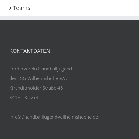
Teams
KONTAKTDATEN
Förderverein Handballjugend
der TSG Wilhelmshöhe e.V.
Kirchditmolder Straße 46
34131 Kassel
info(at)handballjugend-wilhelmshoehe.de