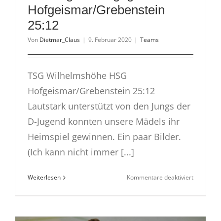
Hofgeismar/Grebenstein
25:12
Von
Dietmar_Claus
|
9. Februar 2020
|
Teams
TSG Wilhelmshöhe HSG
Hofgeismar/Grebenstein 25:12
Lautstark unterstützt von den Jungs der
D-Jugend konnten unsere Mädels ihr
Heimspiel gewinnen. Ein paar Bilder.
(Ich kann nicht immer [...]
für
Weiterlesen
Kommentare deaktiviert
WJC
I
gewinnt
gegen