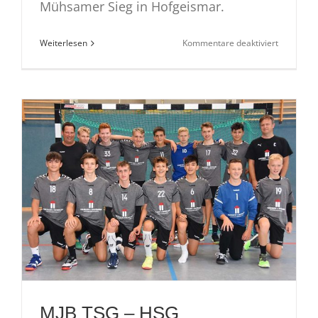
Mühsamer Sieg in Hofgeismar.
für
Weiterlesen
Kommentare deaktiviert
MJB-
BOL
HSG
Hofgeisma
–
TSG:
34:37
MJB TSG – HSG