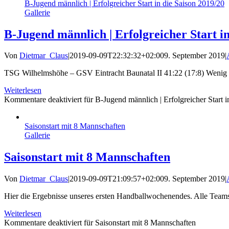
B-Jugend männlich | Erfolgreicher Start in die Saison 2019/20
Gallerie
B-Jugend männlich | Erfolgreicher Start in
Von
Dietmar_Claus
|
2019-09-09T22:32:32+02:00
9. September 2019
|
TSG Wilhelmshöhe – GSV Eintracht Baunatal II 41:22 (17:8) Wenig au
Weiterlesen
Kommentare deaktiviert
für B-Jugend männlich | Erfolgreicher Start 
Saisonstart mit 8 Mannschaften
Gallerie
Saisonstart mit 8 Mannschaften
Von
Dietmar_Claus
|
2019-09-09T21:09:57+02:00
9. September 2019
|
Hier die Ergebnisse unseres ersten Handballwochenendes. Alle Teams 
Weiterlesen
Kommentare deaktiviert
für Saisonstart mit 8 Mannschaften