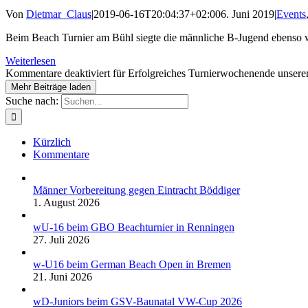
Von
Dietmar_Claus
|
2019-06-16T20:04:37+02:00
6. Juni 2019
|
Events
Beim Beach Turnier am Bühl siegte die männliche B-Jugend ebenso wie
Weiterlesen
Kommentare deaktiviert
für Erfolgreiches Turnierwochenende unser
Mehr Beiträge laden
Suche nach:
Kürzlich
Kommentare
Männer Vorbereitung gegen Eintracht Böddiger
1. August 2026
wU-16 beim GBO Beachturnier in Renningen
27. Juli 2026
w-U16 beim German Beach Open in Bremen
21. Juni 2026
wD-Juniors beim GSV-Baunatal VW-Cup 2026