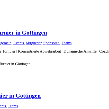
rnier in Göttingen
lgemein
,
Events
,
Mitglieder
,
Sponsoren
,
Teams
|
e Torhüter | Konzentrierte Abwehrarbeit | Dynamische Angriffe | Coach
urnier in Göttingen
ier in Göttingen
ents
,
Teams
|