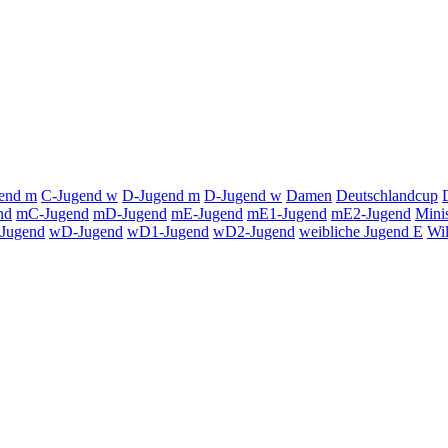
end m
C-Jugend w
D-Jugend m
D-Jugend w
Damen
Deutschlandcup
nd
mC-Jugend
mD-Jugend
mE-Jugend
mE1-Jugend
mE2-Jugend
Mini
Jugend
wD-Jugend
wD1-Jugend
wD2-Jugend
weibliche Jugend E
Wi