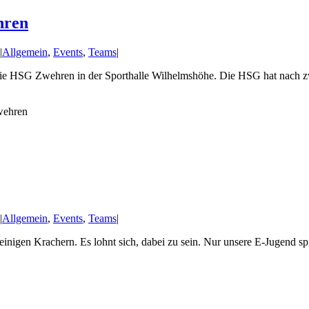
hren
|
Allgemein
,
Events
,
Teams
|
e HSG Zwehren in der Sporthalle Wilhelmshöhe. Die HSG hat nach zwei
wehren
|
Allgemein
,
Events
,
Teams
|
igen Krachern. Es lohnt sich, dabei zu sein. Nur unsere E-Jugend spielt