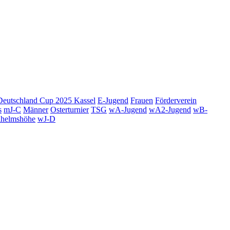
Deutschland Cup 2025 Kassel
E-Jugend
Frauen
Förderverein
s
mJ-C
Männer
Osterturnier
TSG
wA-Jugend
wA2-Jugend
wB-
lhelmshöhe
wJ-D