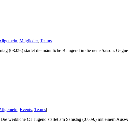
Allgemein
,
Mitglieder
,
Teams
|
08.09.) startet die männliche B-Jugend in die neue Saison. Gegner is
Allgemein
,
Events
,
Teams
|
ie weibliche C1-Jugend startet am Samstag (07.09.) mit einem Auswärts